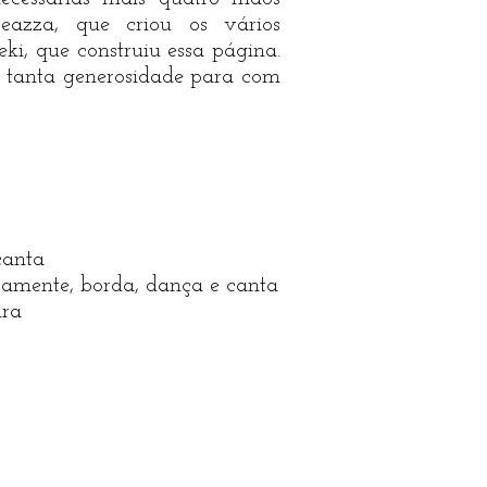
reazza, que criou os vários
eki, que construiu essa página.
 tanta generosidade para com
 canta
oramente, borda, dança e canta
ira