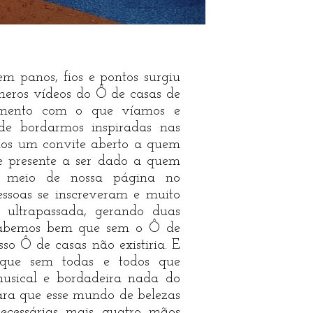
em panos, fios e pontos surgiu
meros vídeos do Ô de casas de
amento com o que víamos e
de bordarmos inspiradas nas
emos um convite aberto a quem
de presente a ser dado a quem
or meio de nossa página no
ssoas se inscreveram e muito
i ultrapassada, gerando duas
 Sabemos bem que sem o Ô de
so Ô de casas não existiria. E
 que sem todas e todos que
usical e bordadeira nada do
Para que esse mundo de belezas
necessárias mais quatro mãos