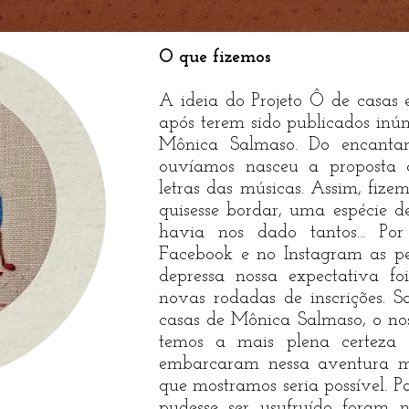
O que fizemos
A ideia do Projeto Ô de casas 
após terem sido publicados inú
Mônica Salmaso. Do encant
ouvíamos nasceu a proposta 
letras das músicas. Assim, fiz
quisesse bordar, uma espécie 
havia nos dado tantos... P
Facebook e no Instagram as pe
depressa nossa expectativa fo
novas rodadas de inscrições.
casas de Mônica Salmaso, o nos
temos a mais plena certeza
embarcaram nessa aventura m
que mostramos seria possível. 
pudesse ser usufruído foram 