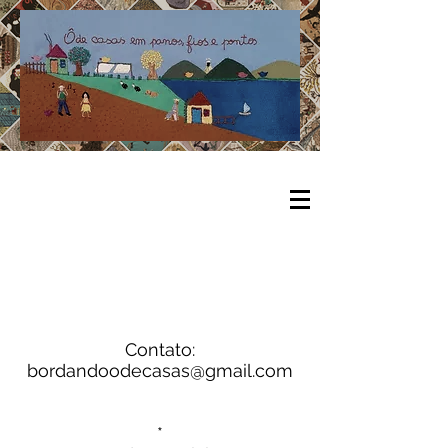
Contato:
bordandoodecasas@gmail.com
*