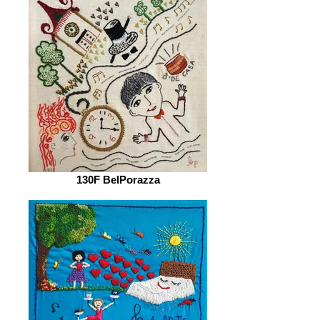
130F BelPorazza