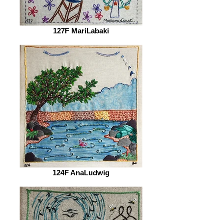
127F MariLabaki
124F AnaLudwig