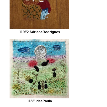
119F2 AdrianeRodrigues
118F IdeePaula