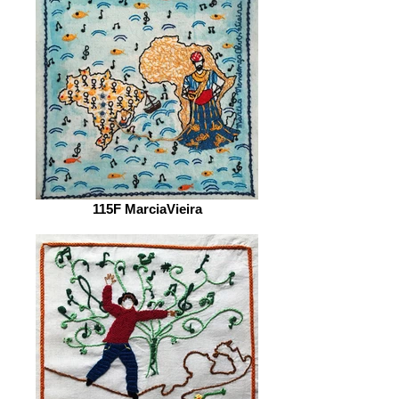
115F MarciaVieira