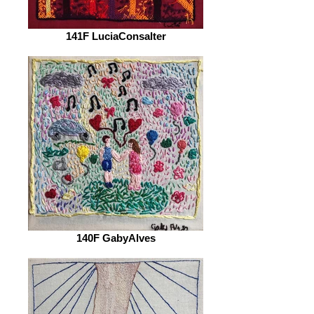
141F LuciaConsalter
140F GabyAlves