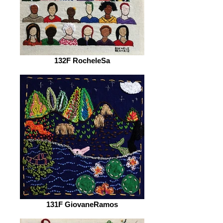
132F RocheleSa
131F GiovaneRamos