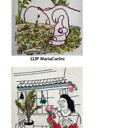
113F MariaCarlini