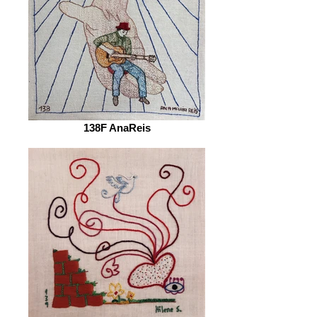
138F AnaReis