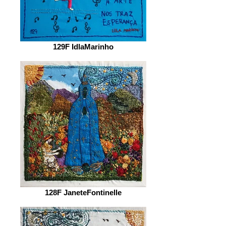
129F IdlaMarinho
128F JaneteFontinelle