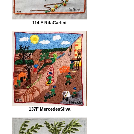
114 F RitaCarlini
137F MercedesSilva