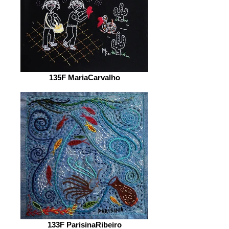
135F MariaCarvalho
133F ParisinaRibeiro