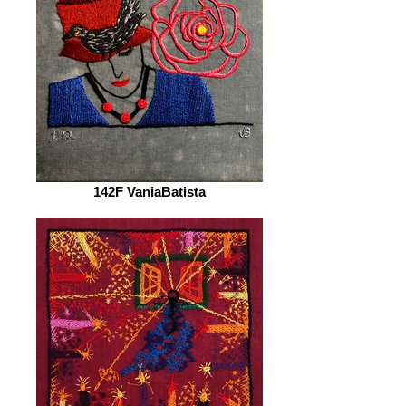
142F VaniaBatista