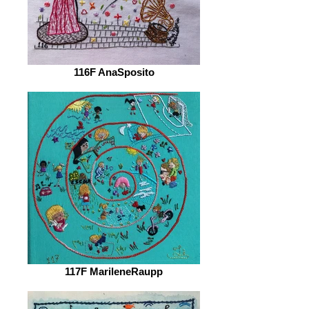
116F AnaSposito
117F MarileneRaupp