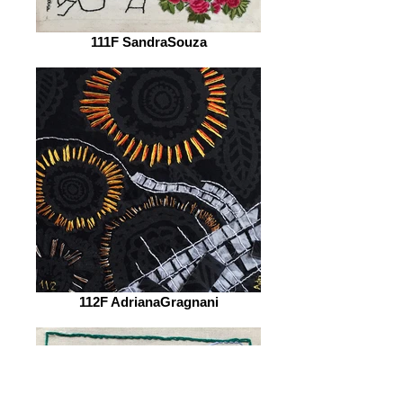
111F SandraSouza
112F AdrianaGragnani