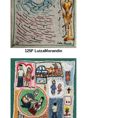
125F LuizaMorandin