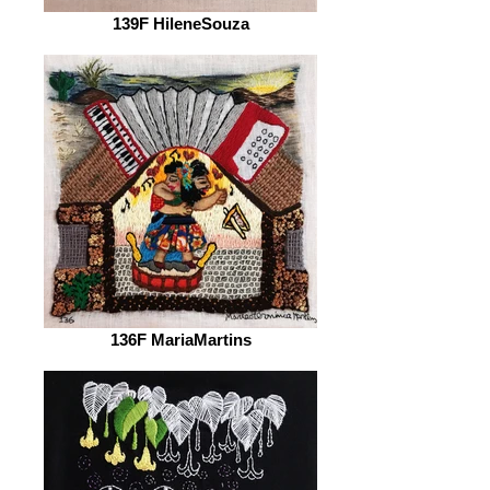
139F HileneSouza
136F MariaMartins