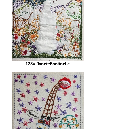
128V JaneteFontinelle