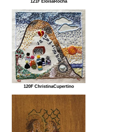
121F EloisaRocha
120F ChristinaCupertino